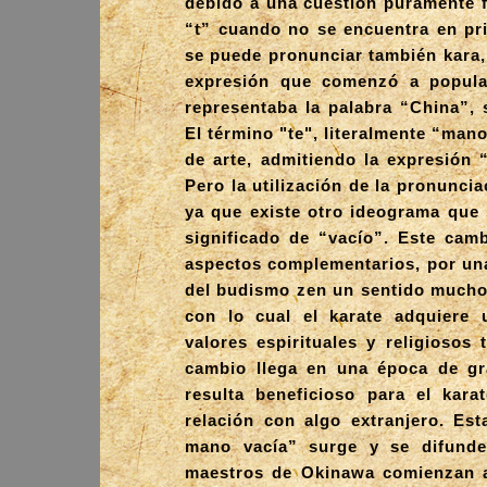
debido a una cuestión puramente f
“t” cuando no se encuentra en pri
se puede pronunciar también kara, y
expresión que comenzó a popula
representaba la palabra “China”, 
El término "te", literalmente “man
de arte, admitiendo la expresión 
Pero la utilización de la pronunci
ya que existe otro ideograma que 
significado de “vacío”. Este cam
aspectos complementarios, por una 
del budismo zen un sentido mucho
con lo cual el karate adquiere 
valores espirituales y religiosos 
cambio llega en una época de gr
resulta beneficioso para el kara
relación con algo extranjero. Est
mano vacía” surge y se difund
maestros de Okinawa comienzan a 