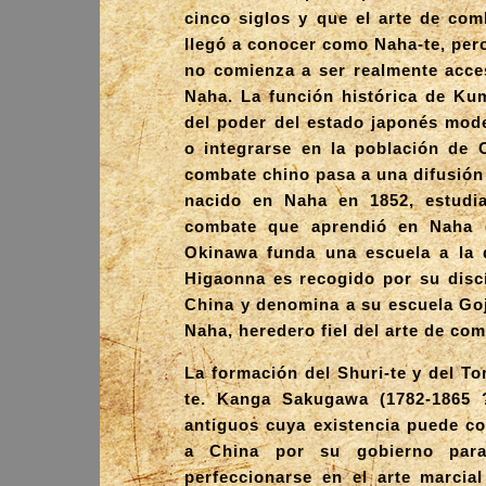
cinco siglos y que el arte de co
llegó a conocer como Naha-te, per
no comienza a ser realmente acces
Naha. La función histórica de Kum
del poder del estado japonés mode
o integrarse en la población de 
combate chino pasa a una difusión
nacido en Naha en 1852, estudi
combate que aprendió en Naha 
Okinawa funda una escuela a la 
Higaonna es recogido por su disc
China y denomina a su escuela Goj
Naha, heredero fiel del arte de co
La formación del Shuri-te y del To
te. Kanga Sakugawa (1782-1865 
antiguos cuya existencia puede c
a China por su gobierno para
perfeccionarse en el arte marcia