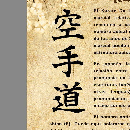
El Karate Do 
marcial relat
remonten a var
nombre actual 
de los años de 
marcial pueden
estructura actu
En japonés, l
relación entr
pronuncia no t
escrituras foné
otras lengua
pronunciación 
mismo sonido p
El nombre anti
china tö). Puede aquí aclararse 