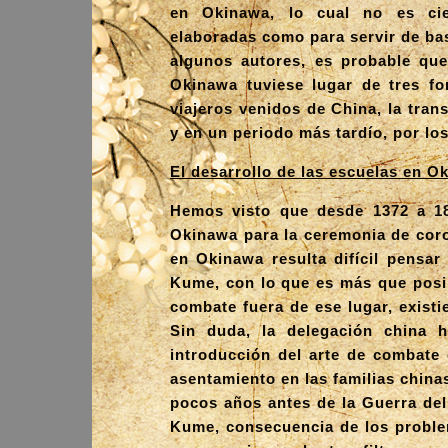
en Okinawa, lo cual no es cie
elaboradas como para servir de ba
algunos autores, es probable que
Okinawa tuviese lugar de tres fo
viajeros venidos de China, la tra
y en un periodo más tardío, por los
El desarrollo de las escuelas en O
Hemos visto que desde 1372 a 186
Okinawa para la ceremonia de coro
en Okinawa resulta difícil pensar
Kume, con lo que es más que posib
combate fuera de ese lugar, existi
Sin duda, la delegación china 
introducción del arte de combate 
asentamiento en las familias chinas
pocos años antes de la Guerra del
Kume, consecuencia de los problem